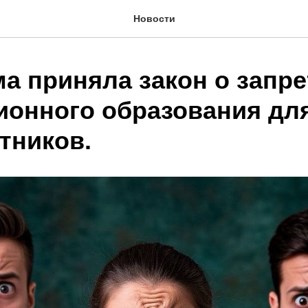
Новости
дума приняла закон о запр
ионного образования дл
тников.