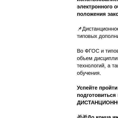
электронного 
положения зако
📌Дистанционное
типовых дополн
Во ФГОС и типо
объем дисципли
технологий, а т
обучения.
Успейте пройт
подготовиться
ДИСТАНЦИОННО! 
🎁🎁
До конца и