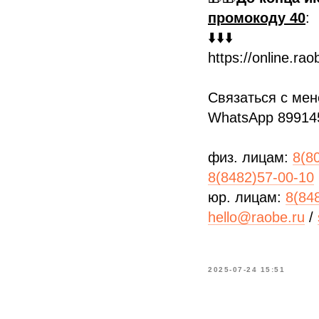
промокоду 40
:
⬇️⬇️⬇️
https://online.rao
Связаться с ме
WhatsApp 89914
физ. лицам:
8(8
8(8482)57-00-10
юр. лицам:
8(84
hello@raobe.ru
/
2025-07-24 15:51