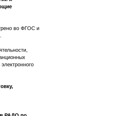
ющие
трено во ФГОС и
.
ятельности,
танционных
 электронного
овку,
Ю
я в РАДО
по