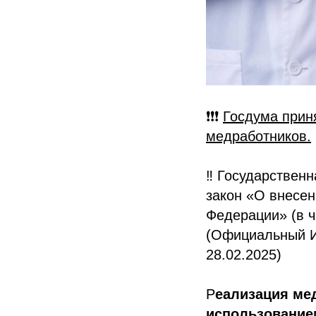
❗️❗️❗️
Госдума прин
медработников.
‼️ Государстве
закон «О внесен
Федерации» (в ч
(Официальный И
28.02.2025)
Р
еализация ме
использование