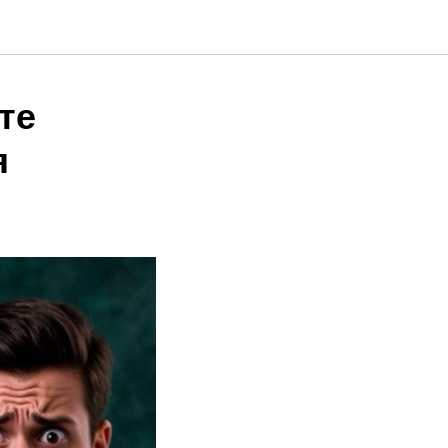
ете
я