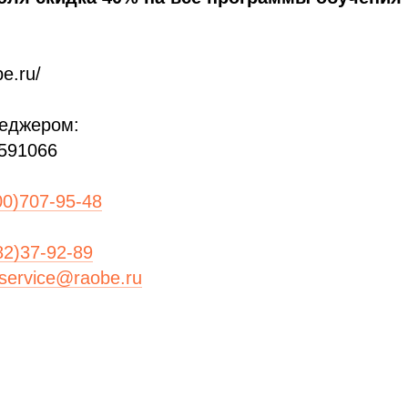
be.ru/
неджером:
591066
00)707-95-48
82)37-92-89
service@raobe.ru