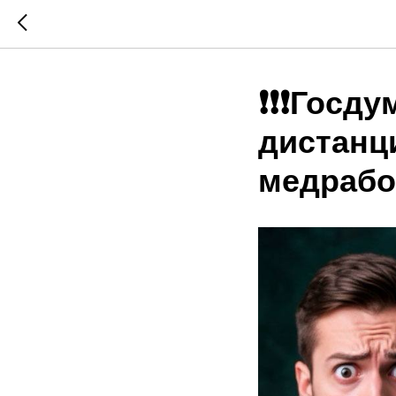
❗️❗️❗️Гос
дистанц
медрабо