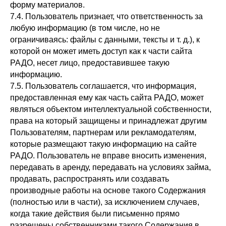
форму материалов.
консультацию
7.4. Пользователь признает, что ответственность за
любую информацию (в том числе, но не
ограничиваясь: файлы с данными, тексты и т. д.), к
которой он может иметь доступ как к части сайта
РАДО, несет лицо, предоставившее такую
информацию.
+7
7.5. Пользователь соглашается, что информация,
предоставленная ему как часть сайта РАДО, может
являться объектом интеллектуальной собственности,
права на который защищены и принадлежат другим
Пользователям, партнерам или рекламодателям,
Согласие на получение рассылки
рекламно-информационных материалов
которые размещают такую информацию на сайте
РАДО. Пользователь не вправе вносить изменения,
Получить консультацию
передавать в аренду, передавать на условиях займа,
продавать, распространять или создавать
производные работы на основе такого Содержания
(полностью или в части), за исключением случаев,
когда такие действия были письменно прямо
разрешены собственниками такого Содержания в