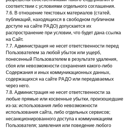
соответствии с условиями отдельного соглашения.
7.6. В отношение текстовых материалов (статей,
публикаций, находящихся в свободном публичном
Контакты
доступе на сайте РАДО) допускается их
распространение при условии, что будет дана ссылка
на Сайт.
Для физлиц:
7.7. Администрация не несет ответственности перед
8
(800) 350 49-46
Пользователем за любой убыток или ущерб,
8 (8482) 57-00-10
понесенный Пользователем в результате удаления,
сбоя или невозможности сохранения какого-либо
Содержания и иных коммуникационных данных,
содержащихся на сайте РАДО или передаваемых
График работы:
через него.
Пн-пт: с 7:30 до 16:30 (МСК)
7.8. Администрация не несет ответственности за
Сб-вс: Выходной
любые прямые или косвенные убытки, произошедшие
из-за: использования либо невозможности
использования сайта, либо отдельных сервисов;
несанкционированного доступа к коммуникациям
Пользователя; заявления или поведение любого