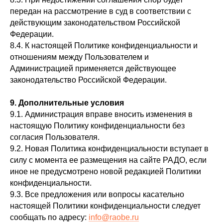
передан на рассмотрение в суд в соответствии с
действующим законодательством Российской
Вопросы
Федерации.
Договор оферты
8.4. К настоящей Политике конфиденциальности и
Политика конфиденциальности
отношениям между Пользователем и
Пользовательское соглашение
Администрацией применяется действующее
Реквизиты
законодательство Российской Федерации.
Для физлиц:
8 (800
) 350 49-46
9. Дополнительные условия
8 (8482) 57-00-10
9.1. Администрация вправе вносить изменения в
hello@raobe.ru
настоящую Политику конфиденциальности без
согласия Пользователя.
9.2. Новая Политика конфиденциальности вступает в
Получить консультацию
силу с момента ее размещения на сайте РАДО, если
иное не предусмотрено новой редакцией Политики
конфиденциальности.
Все права защищены © 2026.
9.3. Все предложения или вопросы касательно
1996-2026, РАДО 2026
настоящей Политики конфиденциальности следует
сообщать по адресу:
info@raobe.ru