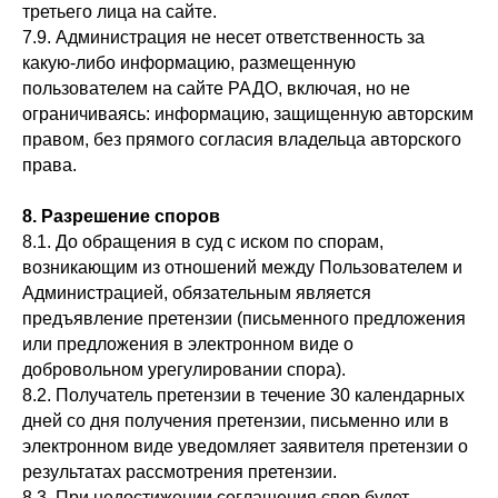
третьего лица на сайте.
7.9. Администрация не несет ответственность за
какую-либо информацию, размещенную
пользователем на сайте РАДО, включая, но не
ограничиваясь: информацию, защищенную авторским
правом, без прямого согласия владельца авторского
права.
8. Разрешение споров
8.1. До обращения в суд с иском по спорам,
Региональная Академия
возникающим из отношений между Пользователем и
Делового Образования
Администрацией, обязательным является
предъявление претензии (письменного предложения
или предложения в электронном виде о
Главная
Наши программы
добровольном урегулировании спора).
О компании
Направления обучения
Какие документы мы
Контакты
8.2. Получатель претензии в течение 30 календарных
выдаем
Новости
Заявка для физических лиц
дней со дня получения претензии, письменно или в
Акции
Выписка
электронном виде уведомляет заявителя претензии о
результатах рассмотрения претензии.
8.3. При недостижении соглашения спор будет